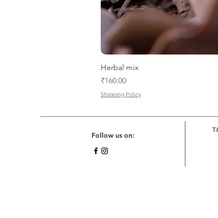
Herbal mix
मूल्य
₹160.00
Shipping Policy
T
Follow us on: