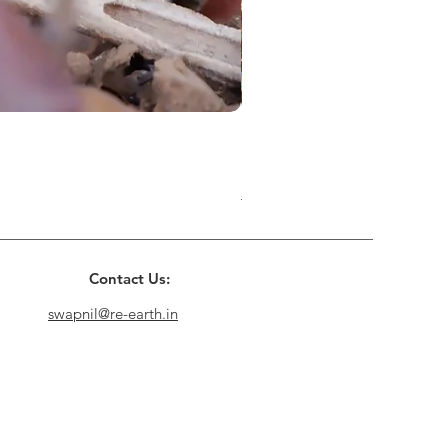
Buzz Off- mosquito repellen
मूल्य
₹120.00
Shipping Policy
Contact Us:
swapnil@re-earth.in