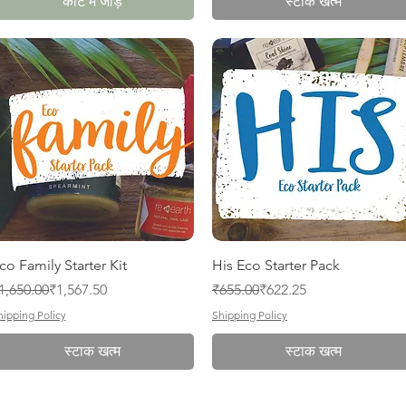
कार्ट में जोड़ें
स्टाक खत्म
त्वरित दृश्य
त्वरित दृश्य
co Family Starter Kit
His Eco Starter Pack
ियमित मूल्य
क्री मूल्य
नियमित मूल्य
बिक्री मूल्य
1,650.00
₹1,567.50
₹655.00
₹622.25
hipping Policy
Shipping Policy
स्टाक खत्म
स्टाक खत्म